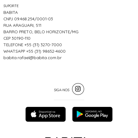
SUPORTE
BABITA
CNPJ 09.468.254/0001-03
RUA ARAGUARI, 511
BARRO PRETO, BELO HORIZONTE/MG
CEP 30190-110
TELEFONE +55 (31) 3270-7000
WHATSAPP +55 (31) 98652-4600
babita.rafael@babita.com.br