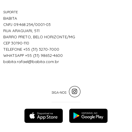
SUPORTE
BABITA
CNPJ 09.468.254/0001-03
RUA ARAGUARI, 511
BARRO PRETO, BELO HORIZONTE/MG
CEP 30190-110
TELEFONE +55 (31) 3270-7000
WHATSAPP +55 (31) 98652-4600
babita.rafael@babita.com.br