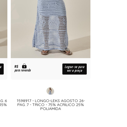
R$
a
Logue-se para
para revenda
ver o preço
G.:6
1598917 - LONGO-LEKS AGOSTO 26-
35%
PAG.:7 - TRICO - 75% ACRILICO 25%
POLIAMIDA