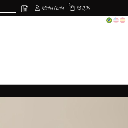
0
Minha Conta
R$ 0,00
TO 26
PLUS
 I