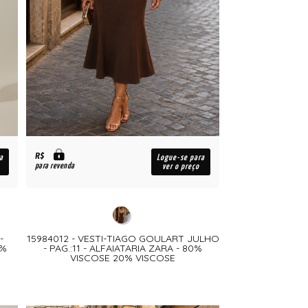
R$
a
Logue-se para
para revenda
ver o preço
-
15984012 - VESTI-TIAGO GOULART JULHO
5%
- PAG.:11 - ALFAIATARIA ZARA - 80%
VISCOSE 20% VISCOSE