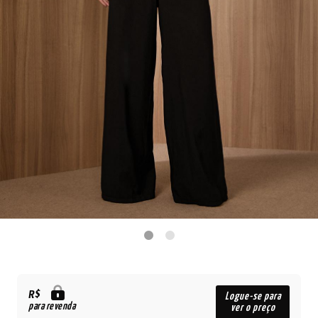
R$
Logue-se para
para revenda
ver o preço