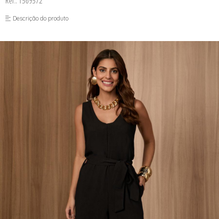
Ref.: 1569572
FUSEA-AGOSTO I-
LONGO-AGOSTO I-
Descrição do produto
MACAC-AGOSTO I-
MACAQ-AGOSTO I-
REGAT-AGOSTO I-
SAIA-AGOSTO I-
SHORT-AGOSTO I-
TOP-AGOSTO I-
VESTI-AGOSTO I-