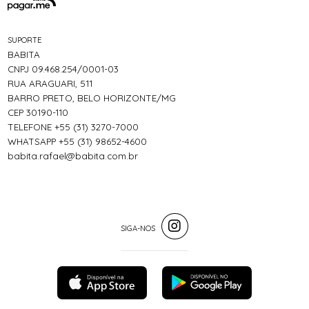
SUPORTE
BABITA
CNPJ 09.468.254/0001-03
RUA ARAGUARI, 511
BARRO PRETO, BELO HORIZONTE/MG
CEP 30190-110
TELEFONE +55 (31) 3270-7000
WHATSAPP +55 (31) 98652-4600
babita.rafael@babita.com.br