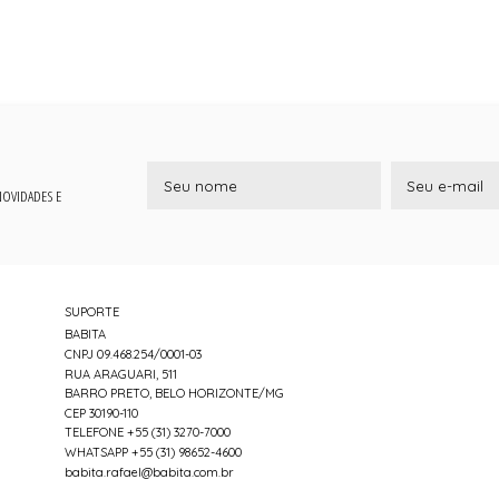
 NOVIDADES E
SUPORTE
BABITA
CNPJ 09.468.254/0001-03
RUA ARAGUARI, 511
BARRO PRETO, BELO HORIZONTE/MG
CEP 30190-110
TELEFONE +55 (31) 3270-7000
WHATSAPP +55 (31) 98652-4600
babita.rafael@babita.com.br