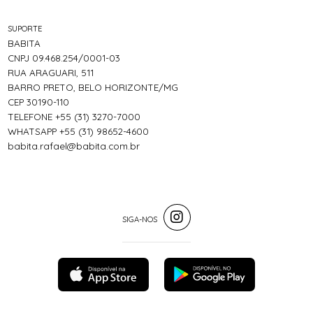
SUPORTE
BABITA
CNPJ 09.468.254/0001-03
RUA ARAGUARI, 511
BARRO PRETO, BELO HORIZONTE/MG
CEP 30190-110
TELEFONE +55 (31) 3270-7000
WHATSAPP +55 (31) 98652-4600
babita.rafael@babita.com.br