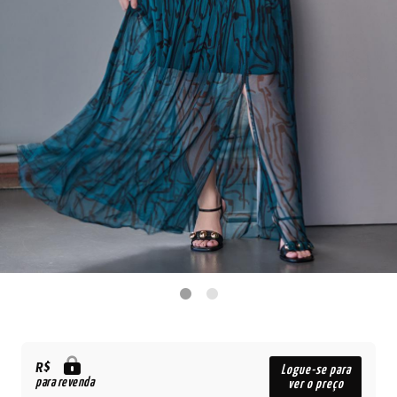
R$
Logue-se para
para revenda
ver o preço