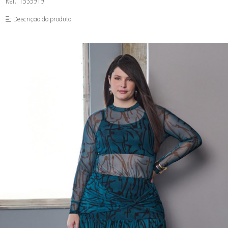
Ref.: 1535919
FUSEA-AGOSTO I-
LONGO-AGOSTO I-
Descrição do produto
MACAC-AGOSTO I-
MACAQ-AGOSTO I-
REGAT-AGOSTO I-
SAIA-AGOSTO I-
SHORT-AGOSTO I-
TOP-AGOSTO I-
VESTI-AGOSTO I-