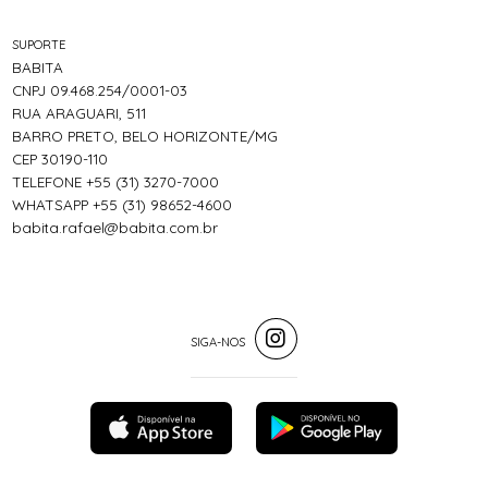
SUPORTE
BABITA
CNPJ 09.468.254/0001-03
RUA ARAGUARI, 511
BARRO PRETO, BELO HORIZONTE/MG
CEP 30190-110
TELEFONE +55 (31) 3270-7000
WHATSAPP +55 (31) 98652-4600
babita.rafael@babita.com.br