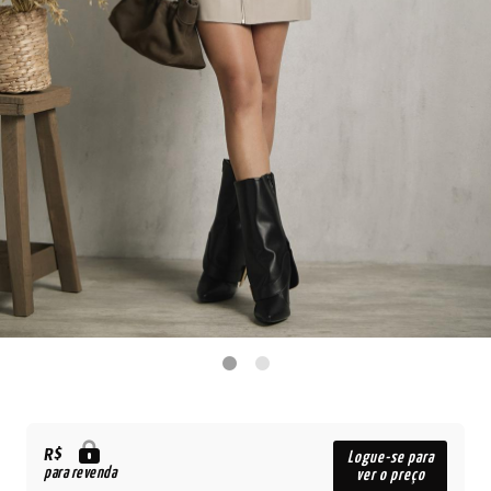
R$
Logue-se para
para revenda
ver o preço