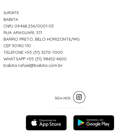
SUPORTE
BABITA
CNPJ 09.468.254/0001-03
RUA ARAGUARI, 511
BARRO PRETO, BELO HORIZONTE/MG
CEP 30190-110
TELEFONE +55 (31) 3270-7000
WHATSAPP +55 (31) 98652-4600
babita.rafael@babita.com.br