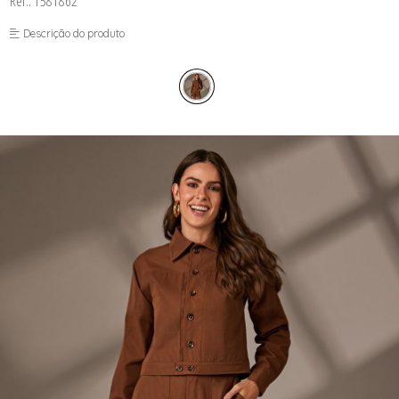
Ref.: 1581862
FUSEA-AGOSTO I-
LONGO-AGOSTO I-
Descrição do produto
MACAC-AGOSTO I-
MACAQ-AGOSTO I-
REGAT-AGOSTO I-
SAIA-AGOSTO I-
SHORT-AGOSTO I-
TOP-AGOSTO I-
VESTI-AGOSTO I-