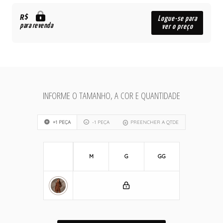
R$
Logue-se para
para revenda
ver o preço
INFORME O TAMANHO, A COR E QUANTIDADE
+1 PEÇA
-1 PEÇA
PREENCHER A QTDE
M
G
GG