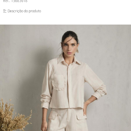
Ref.: 15883618
FUSEA-AGOSTO I-
LONGO-AGOSTO I-
Descrição do produto
MACAC-AGOSTO I-
MACAQ-AGOSTO I-
REGAT-AGOSTO I-
SAIA-AGOSTO I-
SHORT-AGOSTO I-
TOP-AGOSTO I-
VESTI-AGOSTO I-