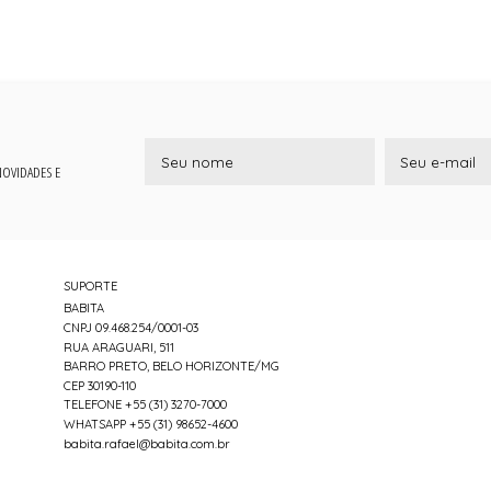
 NOVIDADES E
SUPORTE
BABITA
CNPJ 09.468.254/0001-03
RUA ARAGUARI, 511
BARRO PRETO, BELO HORIZONTE/MG
CEP 30190-110
TELEFONE +55 (31) 3270-7000
WHATSAPP +55 (31) 98652-4600
babita.rafael@babita.com.br