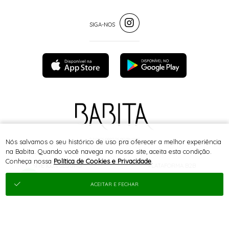
® TODOS DIREITOS RESERVADOS
Nós salvamos o seu histórico de uso pra oferecer a melhor experiência
na Babita. Quando você navega no nosso site, aceita esta condição.
Conheça nossa
Política de Cookies e Privacidade
.
SITE 100% SEGURO
PLATAFORMA B2B
ACEITAR E FECHAR