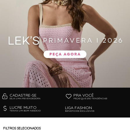
FUSEA-AGOSTO I-
LONGO-AGOSTO I-
MACAC-AGOSTO I-
MACAQ-AGOSTO I-
REGAT-AGOSTO I-
SAIA-AGOSTO I-
SHORT-AGOSTO I-
TOP-AGOSTO I-
VESTI-AGOSTO I-
CADASTRE-SE
PRA VOCÊ
SEJA UMA REVENDEDORA
PEÇAS QUE SÃO TENDÊNCIAS!
LUCRE MUITO
LIGA FASHION
TENHA UM BOM NEGÓCIO
BENEFICIOS EXCLUSIVOS
FILTROS SELECIONADOS