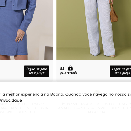
R$
Logue-se para
Logue-se par
para revenda
ver o preço
ver o preço
r a melhor experiência na Babita. Quando você navega no nosso sit
Privacidade
.
AMIS-AGOSTO I- PAG.:7 -
1589334 - MACAC-AGOSTO I- PAG.:9
A MARRANTE LINHO - 92%
ANARRUGA SIESTA - 63% POLIESTER 
OSE 8% POLIESTER
ALGODAO