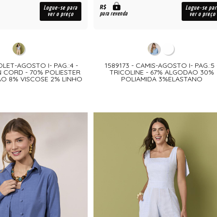
R$
Logue-se para
Logue-se par
para revenda
ver o preço
ver o preço
OLET-AGOSTO I- PAG.:4 -
1589173 - CAMIS-AGOSTO I- PAG.:5 
N CORD - 70% POLIESTER
TRICOLINE - 67% ALGODAO 30%
O 8% VISCOSE 2% LINHO
POLIAMIDA 3%ELASTANO