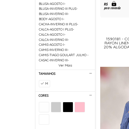
BLUSA-AGOSTO I-
R$
para revenda
BLUSA-INVERNO III PLUS-
BLUSA-INVERNO III-
BODY-AGOSTO I-
CACHA-INVERNO III PLUS-
CALCA-AGOSTO I PLUS-
CALCA-AGOSTO I-
1590181 - C
CALCA-INVERNO III-
RAYON LINE
CAMIS-AGOSTO I-
20% ALGODA
CAMIS-INVERNO III-
CAMIS-TIAGO GOULART JULHO -
CASAC-INVERNO III-
Ver Mais
TAMANHOS
M
CORES