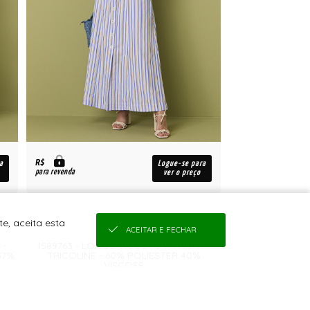
R$
a
Logue-se para
para revenda
ver o preço
e, aceita esta
ACEITAR E FECHAR
 -
1589763 - LONGO-AGOSTO I- PAG.:11 -
37%
TRICOLINE - 60% POLIESTER 40%
VISCOSE