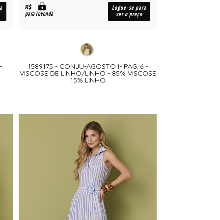
R$
a
Logue-se para
para revenda
ver o preço
-
1589175 - CONJU-AGOSTO I- PAG.:6 -
VISCOSE DE LINHO/LINHO - 85% VISCOSE
15% LINHO