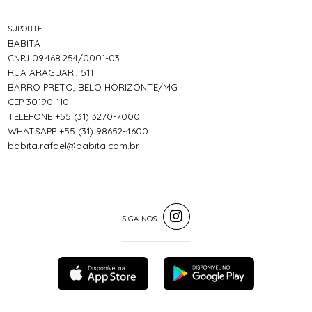
SUPORTE
BABITA
CNPJ 09.468.254/0001-03
RUA ARAGUARI, 511
BARRO PRETO, BELO HORIZONTE/MG
CEP 30190-110
TELEFONE +55 (31) 3270-7000
WHATSAPP +55 (31) 98652-4600
babita.rafael@babita.com.br