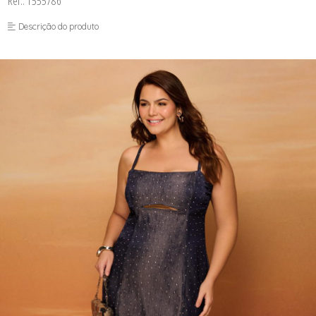
Ref.: 1555786
FUSEA-AGOSTO I-
LONGO-AGOSTO I-
Descrição do produto
MACAC-AGOSTO I-
MACAQ-AGOSTO I-
REGAT-AGOSTO I-
SAIA-AGOSTO I-
SHORT-AGOSTO I-
TOP-AGOSTO I-
VESTI-AGOSTO I-