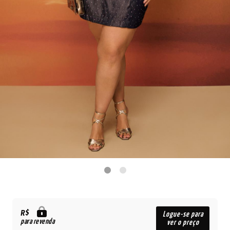
R$
Logue-se para
para revenda
ver o preço