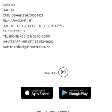
SUPORTE
BABITA
CNPJ 09.468.254/0001-03
RUA ARAGUARI, 511
BARRO PRETO, BELO HORIZONTE/MG
CEP 30190-110
TELEFONE +55 (31) 3270-7000
WHATSAPP +55 (31) 98652-4600
babita.rafael@babita.com.br