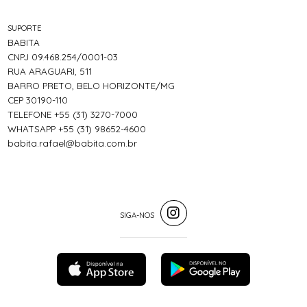
SUPORTE
BABITA
CNPJ 09.468.254/0001-03
RUA ARAGUARI, 511
BARRO PRETO, BELO HORIZONTE/MG
CEP 30190-110
TELEFONE +55 (31) 3270-7000
WHATSAPP +55 (31) 98652-4600
babita.rafael@babita.com.br