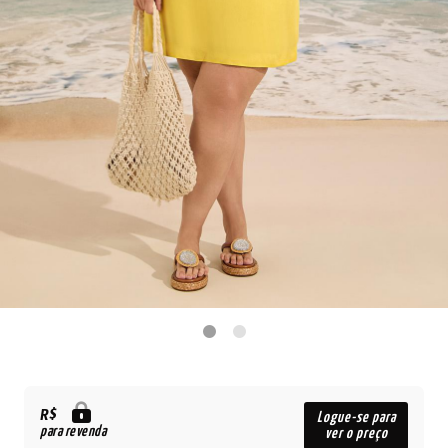
R$
Logue-se para
para revenda
ver o preço