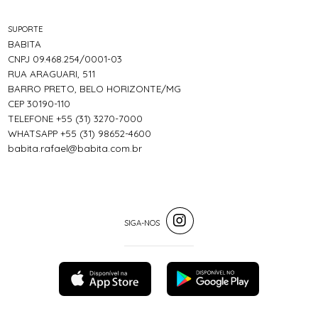
SUPORTE
BABITA
CNPJ 09.468.254/0001-03
RUA ARAGUARI, 511
BARRO PRETO, BELO HORIZONTE/MG
CEP 30190-110
TELEFONE +55 (31) 3270-7000
WHATSAPP +55 (31) 98652-4600
babita.rafael@babita.com.br