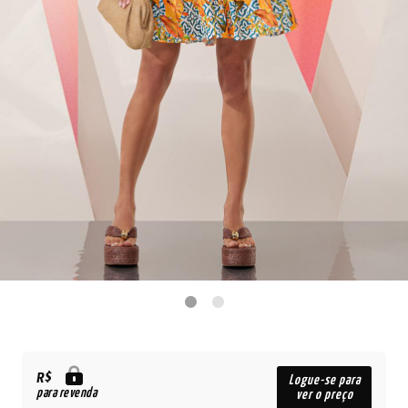
R$
Logue-se para
para revenda
ver o preço