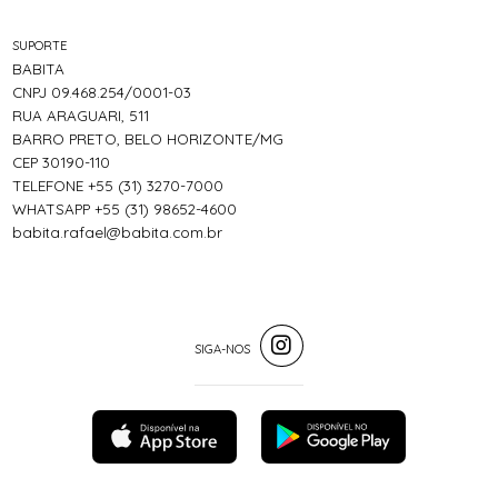
SUPORTE
BABITA
CNPJ 09.468.254/0001-03
RUA ARAGUARI, 511
BARRO PRETO, BELO HORIZONTE/MG
CEP 30190-110
TELEFONE +55 (31) 3270-7000
WHATSAPP +55 (31) 98652-4600
babita.rafael@babita.com.br