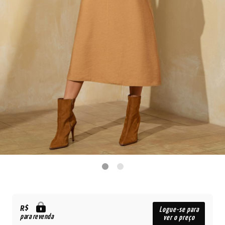
R$
Logue-se para
para revenda
ver o preço