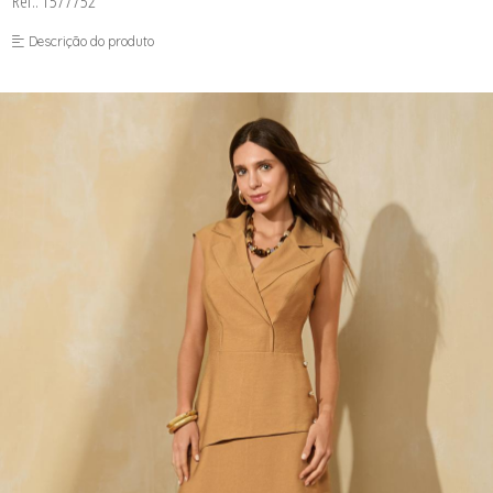
Ref.: 1577752
FUSEA-AGOSTO I-
LONGO-AGOSTO I-
Descrição do produto
MACAC-AGOSTO I-
MACAQ-AGOSTO I-
REGAT-AGOSTO I-
SAIA-AGOSTO I-
SHORT-AGOSTO I-
TOP-AGOSTO I-
VESTI-AGOSTO I-