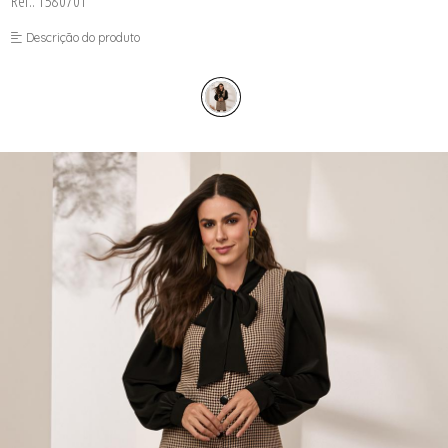
Ref.: 1580701
FUSEA-AGOSTO I-
LONGO-AGOSTO I-
Descrição do produto
MACAC-AGOSTO I-
MACAQ-AGOSTO I-
REGAT-AGOSTO I-
SAIA-AGOSTO I-
SHORT-AGOSTO I-
TOP-AGOSTO I-
VESTI-AGOSTO I-