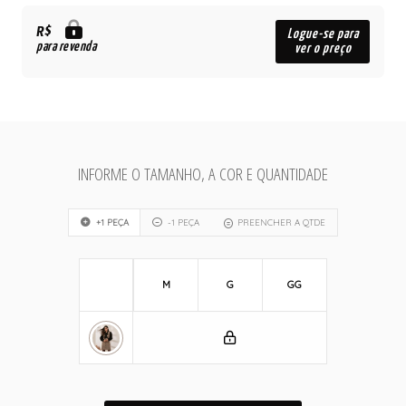
R$
Logue-se para
para revenda
ver o preço
INFORME O TAMANHO, A COR E QUANTIDADE
+1 PEÇA
-1 PEÇA
PREENCHER A QTDE
M
G
GG