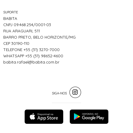
SUPORTE
BABITA
CNPJ 09.468.254/0001-03
RUA ARAGUARI, 511
BARRO PRETO, BELO HORIZONTE/MG
CEP 30190-110
TELEFONE +55 (31) 3270-7000
WHATSAPP +55 (31) 98652-4600
babita.rafael@babita.com.br