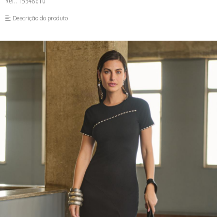
Ref.: 15348610
FUSEA-AGOSTO I-
LONGO-AGOSTO I-
Descrição do produto
MACAC-AGOSTO I-
MACAQ-AGOSTO I-
REGAT-AGOSTO I-
SAIA-AGOSTO I-
SHORT-AGOSTO I-
TOP-AGOSTO I-
VESTI-AGOSTO I-