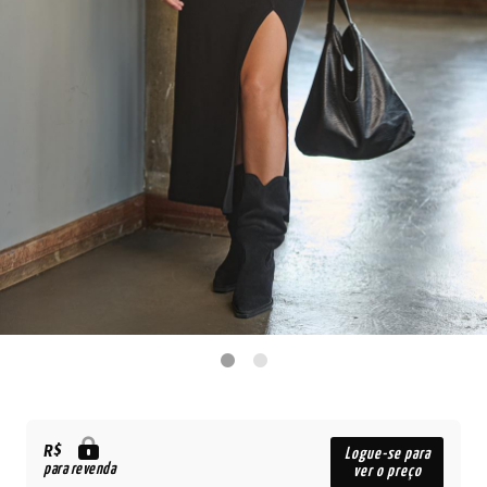
R$
Logue-se para
para revenda
ver o preço