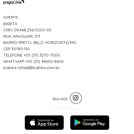
SUPORTE
BABITA
CNPJ 09.468.254/0001-03
RUA ARAGUARI, 511
BARRO PRETO, BELO HORIZONTE/MG
CEP 30190-110
TELEFONE +55 (31) 3270-7000
WHATSAPP +55 (31) 98652-4600
babita.rafael@babita.com.br