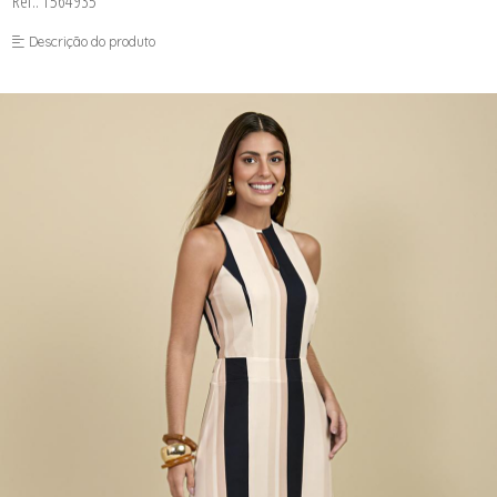
Ref.: 1564935
FUSEA-AGOSTO I-
LONGO-AGOSTO I-
Descrição do produto
MACAC-AGOSTO I-
MACAQ-AGOSTO I-
REGAT-AGOSTO I-
SAIA-AGOSTO I-
SHORT-AGOSTO I-
TOP-AGOSTO I-
VESTI-AGOSTO I-