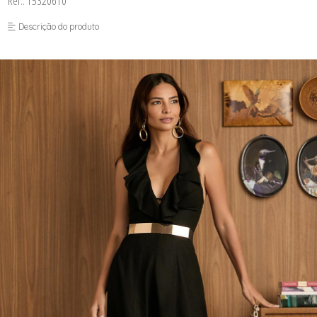
Ref.: 15320610
FUSEA-AGOSTO I-
LONGO-AGOSTO I-
Descrição do produto
MACAC-AGOSTO I-
MACAQ-AGOSTO I-
REGAT-AGOSTO I-
SAIA-AGOSTO I-
SHORT-AGOSTO I-
TOP-AGOSTO I-
VESTI-AGOSTO I-