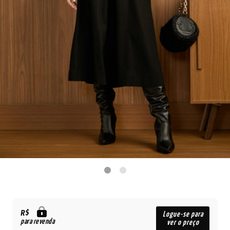
R$
Logue-se para
para revenda
ver o preço