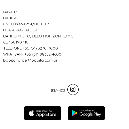
SUPORTE
BABITA
CNPJ 09.468.254/0001-03
RUA ARAGUARI, 511
BARRO PRETO, BELO HORIZONTE/MG
CEP 30190-110
TELEFONE +55 (31) 3270-7000
WHATSAPP +55 (31) 98652-4600
babita.rafael@babita.com.br